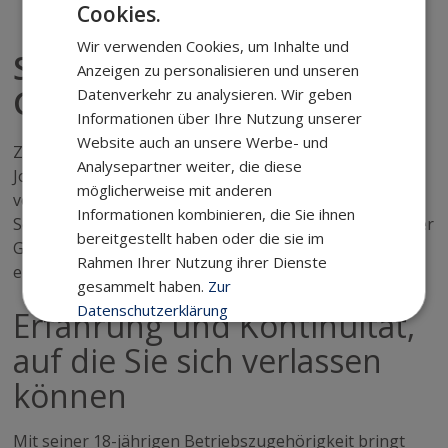
Cookies.
Wir verwenden Cookies, um Inhalte und
Seit 2025 neuer
Anzeigen zu personalisieren und unseren
Geschäftsführer
Datenverkehr zu analysieren. Wir geben
Informationen über Ihre Nutzung unserer
Website auch an unsere Werbe- und
Zur Jahresmitte hat der langjährige Geschäftsführer
Analysepartner weiter, die diese
Joachim Scheel die Scheel Haustechnik GmbH & Co. KG
möglicherweise mit anderen
verlassen.
Informationen kombinieren, die Sie ihnen
Somit führt seit dem 1. Juli 2025 Sönke Ruß als alleiniger
bereitgestellt haben oder die sie im
Geschäftsführer unser Unternehmen in eine
Rahmen Ihrer Nutzung ihrer Dienste
erfolgreiche Zukunft.
gesammelt haben.
Zur
Datenschutzerklärung
Erfahrung und Kontinuität,
auf die Sie sich verlassen
Unbedingt
Performance
erforderlich
können
Mit seiner 18-jährigen Betriebszugehörigkeit bringt