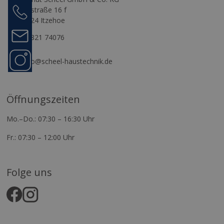
Anrufen
Gasstraße 16 f
04821
25524 Itzehoe
74076
Kontakt
04821 74076
Folge
info@scheel-haustechnik.de
uns
Öffnungszeiten
Mo.–Do.: 07:30 – 16:30 Uhr
Fr.: 07:30 – 12:00 Uhr
Folge uns