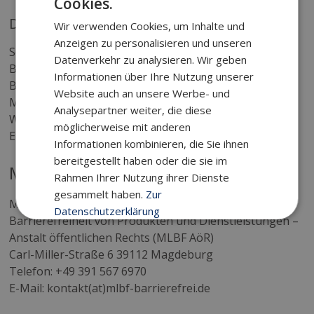
Cookies.
Durchsetzungsstelle
Wir verwenden Cookies, um Inhalte und
Anzeigen zu personalisieren und unseren
Schlichtungsstelle BGG beim Beauftragten der
Datenverkehr zu analysieren. Wir geben
Bundesregierung für die Belange von Menschen mit
Informationen über Ihre Nutzung unserer
Behinderungen
Website auch an unsere Werbe- und
Mauerstraße 53 10117 Berlin
Analysepartner weiter, die diese
Web: www.schlichtungsstelle-bgg.de
möglicherweise mit anderen
E-Mail: info@schlichtungsstelle-bgg.de
Informationen kombinieren, die Sie ihnen
bereitgestellt haben oder die sie im
Marktüberwachungsbehörde
Rahmen Ihrer Nutzung ihrer Dienste
gesammelt haben.
Zur
Marktüberwachungsstelle der Länder für die
Datenschutzerklärung
Barrierefreiheit von Produkten und Dienstleistungen –
Anstalt öffentlichen Rechts (MLBF AöR)
Unbedingt
Performance
erforderlich
Carl-Miller-Straße 6 39112 Magdeburg
Telefon: +49 391 567 6970
E-Mail: kontakt(at)mlbf-barrierefrei.de
Targeting
Funktionalität