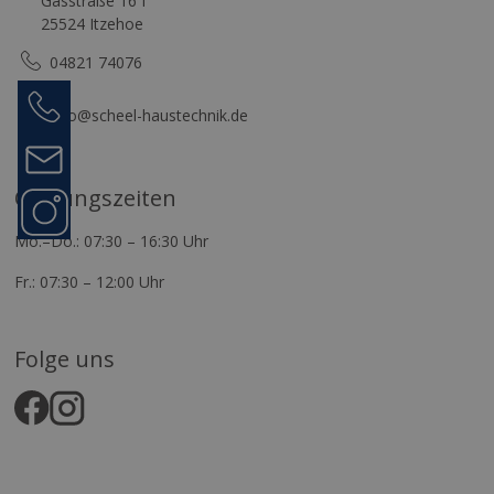
Gasstraße 16 f
25524 Itzehoe
04821 74076
Anrufen
04821
info@scheel-haustechnik.de
74076
Kontakt
Öffnungszeiten
Folge
uns
Mo.–Do.: 07:30 – 16:30 Uhr
Fr.: 07:30 – 12:00 Uhr
Folge uns