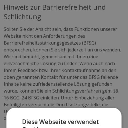
Hinweis zur Barrierefreiheit und
Schlichtung
Sollten Sie der Ansicht sein, dass Funktionen unserer
Website nicht den Anforderungen des
Barrierefreiheitsstärkungsgesetzes (BFSG)
entsprechen, können Sie sich jederzeit an uns wenden.
Wir sind bemüht, gemeinsam mit Ihnen eine
einvernehmliche Lösung zu finden. Wenn auch nach
Ihrem Feedback bzw. Ihrer Kontaktaufnahme an den
oben genannten Kontakt für unter das BFSG fallende
Inhalte keine zufriedenstellende Lösung gefunden
wurde, können Sie ein Schlichtungsverfahren gem. §§
16 BGG, 24 BFSG einleiten. Unter Einbeziehung aller
Beteiligten versucht die Durchsetzungsstelle, die
Umstände der fehlenden Barrierefreiheit zu ermitteln,
damit sie behoben werden können.
Diese Webseite verwendet