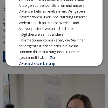
Anzeigen zu personalisieren und unseren
Bequemer Wartungsvertrag
Datenverkehr zu analysieren. Wir geben
Informationen über Ihre Nutzung unserer
Mit unserem Wartungsvertrag übernehmen wir
Website auch an unsere Werbe- und
Terminplanung und Intervallkontrolle für Ihre jährliche
Analysepartner weiter, die diese
Heizungswartung. So bleibt Ihre Heiztechnik
möglicherweise mit anderen
zuverlässig, effizient und sicher – ohne zusätzlichen
Informationen kombinieren, die Sie ihnen
Aufwand für Sie.
bereitgestellt haben oder die sie im
Rahmen Ihrer Nutzung ihrer Dienste
KONTAKT AUFNEHMEN
gesammelt haben.
Zur
Datenschutzerklärung
Unbedingt
Performance
erforderlich
Targeting
Funktionalität