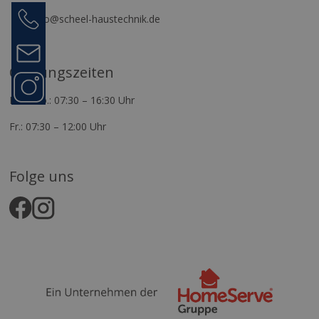
Anrufen
04821
info@scheel-haustechnik.de
74076
Kontakt
Öffnungszeiten
Folge
uns
Mo.–Do.: 07:30 – 16:30 Uhr
Fr.: 07:30 – 12:00 Uhr
Folge uns