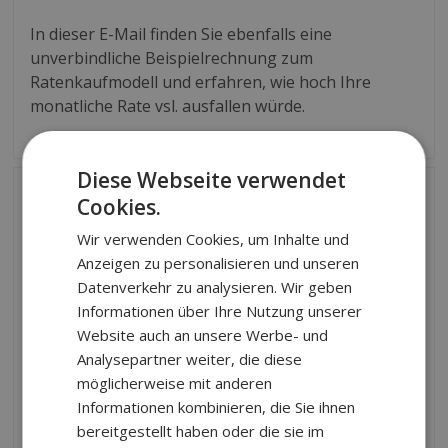
In dieser E-Mail finden Sie ebenfalls eine
unverbindliche Beispielrechnung zum
Ratenkaufmodell und erfahren, wie hoch Ihre
monatliche Rate vsl. ausfallen würde.
Diese Webseite verwendet
Cookies.
Wir verwenden Cookies, um Inhalte und
Anzeigen zu personalisieren und unseren
Vertrag abschließen
Datenverkehr zu analysieren. Wir geben
Informationen über Ihre Nutzung unserer
Website auch an unsere Werbe- und
Ihren Antrag zum Wärme360°-Ratenkaufvertrag
Analysepartner weiter, die diese
können Sie über den in Ihrer E-Mail übermittelten
möglicherweise mit anderen
Link abschließen. Im Anschluss erhalten Sie von
Informationen kombinieren, die Sie ihnen
unseren HomeServe-Finanzexperten den finalen
bereitgestellt haben oder die sie im
Ratenkaufvertrag mit Ihren Konditionen. Den