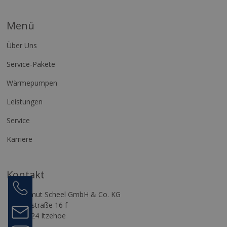
Menü
Über Uns
Service-Pakete
Wärmepumpen
Leistungen
Service
Karriere
Kontakt
Anrufen
04821
Helmut Scheel GmbH & Co. KG
74076
Gasstraße 16 f
Kontakt
25524 Itzehoe