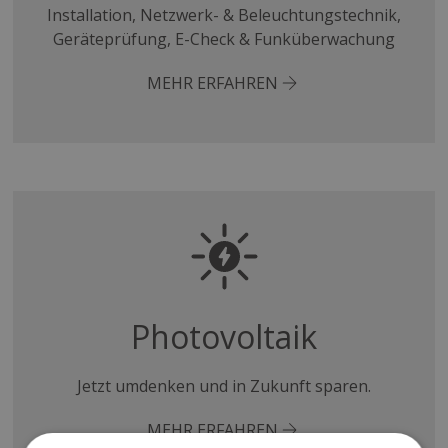
Installation, Netzwerk- & Beleuchtungstechnik,
Geräteprüfung, E-Check & Funküberwachung
MEHR ERFAHREN
Photovoltaik
Jetzt umdenken und in Zukunft sparen.
MEHR ERFAHREN