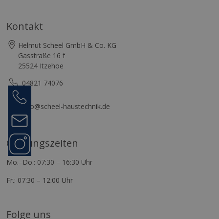
Kontakt
Helmut Scheel GmbH & Co. KG
Gasstraße 16 f
25524 Itzehoe
04821 74076
Anrufen
04821
info@scheel-haustechnik.de
74076
Kontakt
Folge
Öffnungszeiten
uns
Mo.–Do.: 07:30 – 16:30 Uhr
Fr.: 07:30 – 12:00 Uhr
Folge uns