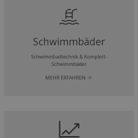
Targeting
Funktionalität
Schwimmbäder
ALLE AKZEPTIEREN
Schwimmbadtechnik & Komplett-
Schwimmbäder
ALLE ABLEHNEN
MEHR ERFAHREN
COOKIE-DETAILS EINSEHEN